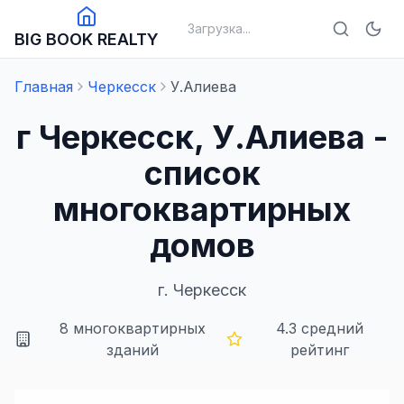
Загрузка...
BIG BOOK REALTY
Главная
Черкесск
У.Алиева
г Черкесск, У.Алиева -
список
многоквартирных
домов
г.
Черкесск
8
многоквартирных
4.3
средний
зданий
рейтинг