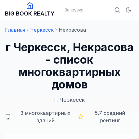
Загрузка...
BIG BOOK REALTY
Главная
Черкесск
Некрасова
г Черкесск, Некрасова
- список
многоквартирных
домов
г.
Черкесск
3
многоквартирных
5.7
средний
зданий
рейтинг