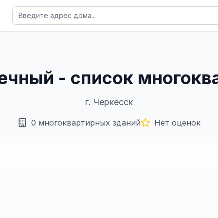
нечный - список многок
г.
Черкесск
0
многоквартирных зданий
Нет оценок