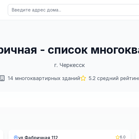
бричная - список многок
г.
Черкесск
14
многоквартирных зданий
5.2
средний рейтин
6.0
ул Фабричная 112