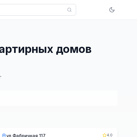
вартирных домов
г
4.0
ул Фабричная 117